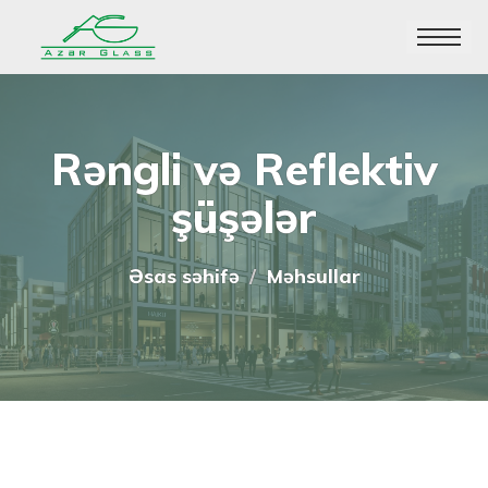
Toggle
navigatio
Rəngli və Reflektiv
şüşələr
Əsas səhifə
Məhsullar