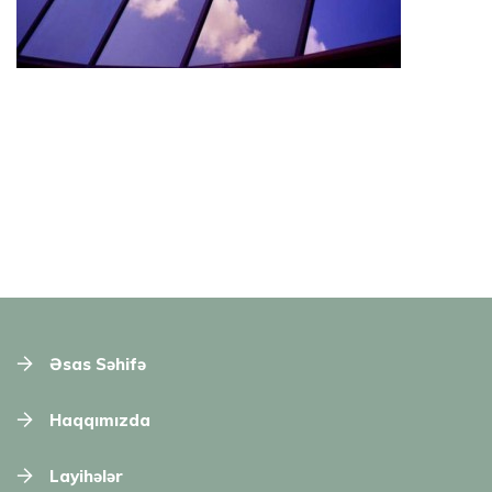
Əsas Səhifə
Haqqımızda
Layihələr