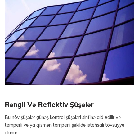
Rəngli Və Reflektiv Şüşələr
Bu növ şüşələr günəş kontrol şüşələri sinfinə aid edilir və
temperli və ya qismən temperli şəkildə istehsalı tövsüyyə
olunur.