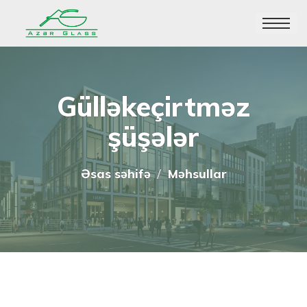
Toggle
navigatio
Gülləkeçirtməz
şüşələr
Əsas səhifə
Məhsullar