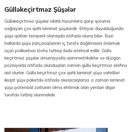
Gülləkeçirtməz Şüşələr
Gülləkeçirtməz şüşələr silahlı hücumlara qarşı qoruma
sağlayan çox qatlı laminat şüşələrdir. Ehtiyac duyulduğunda
şüşə qatları temperli olaraqda istifadə oluna bilər. Bəzi
hallarda şüşə parçacıqlarının iç tərəfə dağılmasını önləmək
üçün polikarbon lövhə tətbiqi ilədə istehsal edilir. Güllə
keçirtməz şüşələr ümumiyyətlə asimmetrikdirlər və düzgün
pozisiyada istifadə olunduqları zaman güllə keçirtməz sinifinə
aid olurlar. Güllə keçirtməz çox qatlı laminat şüşə vahidləri
ikiqat şüşə paketdə istifadə olunacaqlarsa, o zaman laminat
şüşə potensial zərbənin olma ehtimalı olan yerdən digər
tərəfdə tətbiq olunmalıdır.